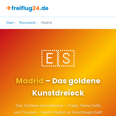
✈
freiflug
24
.de
Start
›
Reiseziele
›
Madrid
🇪🇸
Madrid
– Das goldene
Kunstdreieck
Das Goldene Kunstdreieck – Prado, Reina Sofía
und Thyssen – macht Madrid zur Kunsthauptstadt