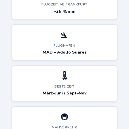
FLUGZEIT AB FRANKFURT
~2h 45min
🛬
FLUGHAFEN
MAD – Adolfo Suárez
🌡️
BESTE ZEIT
März–Juni / Sept–Nov
🚇
NAHVERKEHR