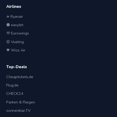
Airlines
✈️ Ryanair
🟠 easyJet
💜 Eurowings
🟡 Vueling
💗 Wizz Air
Top-Deals
Cheaptickets.de
Flug.de
CHECK24
Parken & Fliegen
sonnenklar.TV