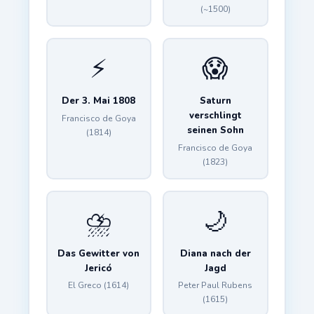
(~1500)
⚡
😱
Der 3. Mai 1808
Saturn
verschlingt
Francisco de Goya
seinen Sohn
(1814)
Francisco de Goya
(1823)
⛈️
🌙
Das Gewitter von
Diana nach der
Jericó
Jagd
El Greco (1614)
Peter Paul Rubens
(1615)