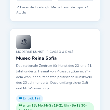
📍 Paseo del Prado s/n · Metro: Banco de España /
Atocha
🎨
MODERNE KUNST · PICASSO & DALÍ
Museo Reina Sofía
Das nationale Zentrum für Kunst des 20. und 21.
Jahrhunderts. Heimat von Picassos „Guernica" –
dem wohl bedeutendsten politischen Kunstwerk
des 20. Jahrhunderts. Dazu umfangreiche Dalí-
und Miró-Sammlungen.
🎟️ Eintritt: 12€
🆓 unter 18 / Mo, Mi–Sa 19–21 Uhr · So 12:30–