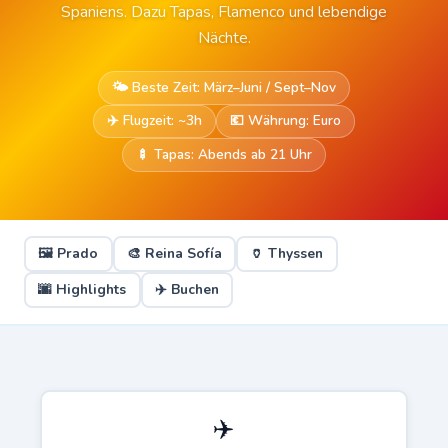
Spaniens. Dazu Tapas, Flamenco und lebendige
Nächte.
🌤️ Beste Zeit: März–Juni / Sept–Nov
✈️ Flugzeit: ~3h
💶 Währung: Euro
🍢 Tapas: Abends ab 21 Uhr
🖼️ Prado
🎨 Reina Sofía
🏺 Thyssen
🌆 Highlights
✈️ Buchen
✈️