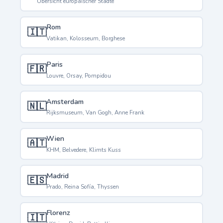
Übersicht europäischer Städte
Rom
🇮🇹
Vatikan, Kolosseum, Borghese
Paris
🇫🇷
Louvre, Orsay, Pompidou
Amsterdam
🇳🇱
Rijksmuseum, Van Gogh, Anne Frank
Wien
🇦🇹
KHM, Belvedere, Klimts Kuss
Madrid
🇪🇸
Prado, Reina Sofía, Thyssen
Florenz
🇮🇹