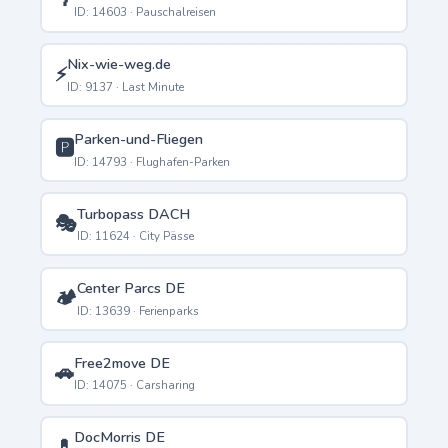
🌴
ID: 14603 · Pauschalreisen
Nix-wie-weg.de
⚡
ID: 9137 · Last Minute
Parken-und-Fliegen
🅿️
ID: 14793 · Flughafen-Parken
Turbopass DACH
🎭
ID: 11624 · City Pässe
Center Parcs DE
🏕️
ID: 13639 · Ferienparks
Free2move DE
🚗
ID: 14075 · Carsharing
DocMorris DE
💊