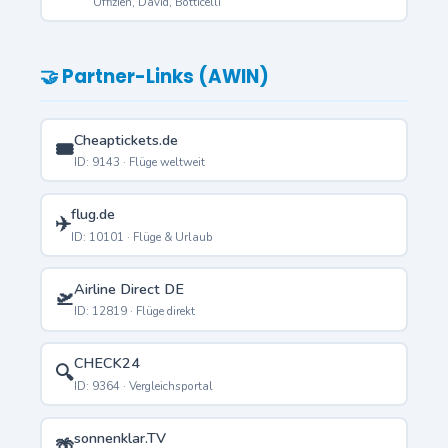
Uffizien, David, Botticelli
🤝 Partner-Links (AWIN)
Cheaptickets.de
🎟️
ID: 9143 · Flüge weltweit
flug.de
✈️
ID: 10101 · Flüge & Urlaub
Airline Direct DE
🛫
ID: 12819 · Flüge direkt
CHECK24
🔍
ID: 9364 · Vergleichsportal
sonnenklar.TV