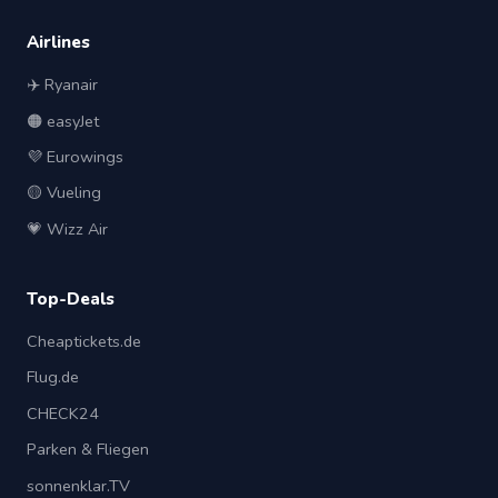
Airlines
✈️ Ryanair
🟠 easyJet
💜 Eurowings
🟡 Vueling
💗 Wizz Air
Top-Deals
Cheaptickets.de
Flug.de
CHECK24
Parken & Fliegen
sonnenklar.TV