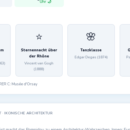
Uhr 🌙
⭐
🌸
im
Sternennacht über
Tanzklasse
G
der Rhône
Edgar Degas (1874)
Pa
63)
Vincent van Gogh
(1888)
/ RER C: Musée d'Orsay
 · IKONISCHE ARCHITEKTUR
üst macht das Pompidou zu einem Architektur-Wahrzeichen. Innen: E