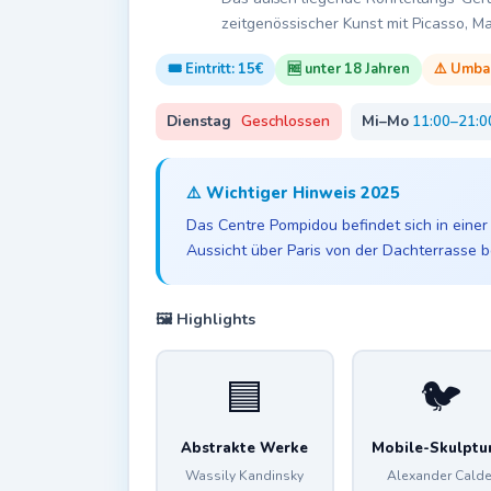
zeitgenössischer Kunst mit Picasso, M
🎟️ Eintritt: 15€
🆓 unter 18 Jahren
⚠️ Umbau
Dienstag
Geschlossen
Mi–Mo
11:00–21:0
⚠️ Wichtiger Hinweis 2025
Das Centre Pompidou befindet sich in einer
Aussicht über Paris von der Dachterrasse 
🖼️ Highlights
🟦
🐦
Abstrakte Werke
Mobile-Skulptu
Wassily Kandinsky
Alexander Calde