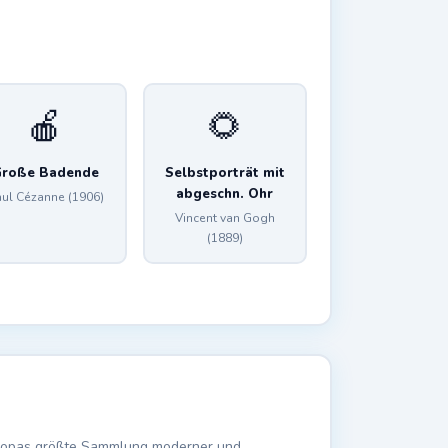
🍎
🌻
roße Badende
Selbstporträt mit
abgeschn. Ohr
ul Cézanne (1906)
Vincent van Gogh
(1889)
uropas größte Sammlung moderner und