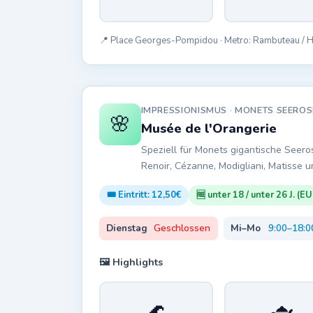
📍 Place Georges-Pompidou · Metro: Rambuteau / Hô
IMPRESSIONISMUS · MONETS SEER
🌸
Musée de l'Orangerie
Speziell für Monets gigantische Seer
Renoir, Cézanne, Modigliani, Matisse u
🎟️ Eintritt: 12,50€
🆓 unter 18 / unter 26 J. (EU
Dienstag
Geschlossen
Mi–Mo
9:00–18:0
🖼️ Highlights