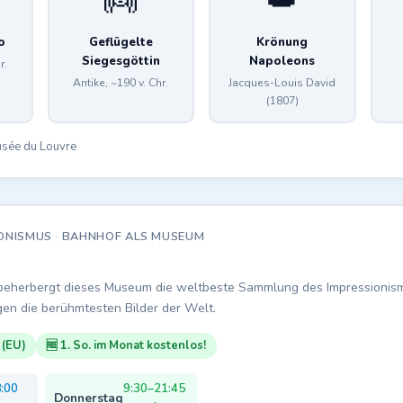
👼
👑
o
Geflügelte
Krönung
Siegesgöttin
Napoleons
r.
Antike, ~190 v. Chr.
Jacques-Louis David
(1807)
Musée du Louvre
IONISMUS · BAHNHOF ALS MUSEUM
beherbergt dieses Museum die weltbeste Sammlung des Impressionismu
en die berühmtesten Bilder der Welt.
. (EU)
🆓 1. So. im Monat kostenlos!
:00
9:30–21:45
Donnerstag