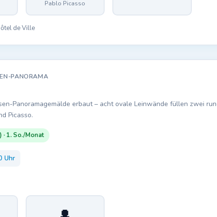
Pablo Picasso
tel de Ville
OSEN-PANORAMA
osen-Panoramagemälde erbaut – acht ovale Leinwände füllen zwei run
nd Picasso.
) · 1. So./Monat
0 Uhr