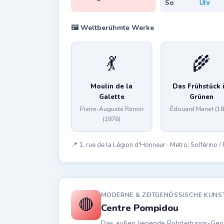
So
Uhr
🖼️ Weltberühmte Werke
💃
🌾
Moulin de la
Das Frühstück 
Galette
Grünen
Pierre-Auguste Renoir
Édouard Manet (18
(1876)
📍 1, rue de la Légion d'Honneur · Metro: Solférino 
MODERNE & ZEITGENÖSSISCHE KUNST
🔴
Centre Pompidou
Das außen liegende Rohrleitungs-Ger