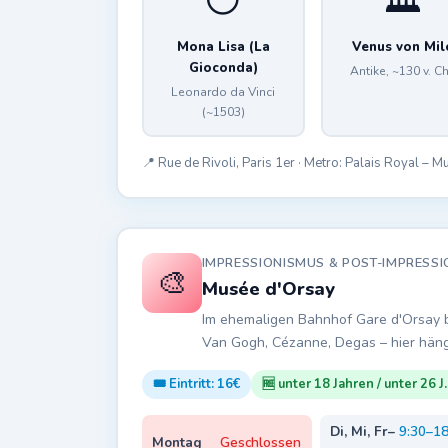
😶
🏛️
Mona Lisa (La
Venus von Mil
Gioconda)
Antike, ~130 v. Ch
Leonardo da Vinci
(~1503)
📍 Rue de Rivoli, Paris 1er · Metro: Palais Royal – 
IMPRESSIONISMUS & POST-IMPRESS
🎨
Musée d'Orsay
Im ehemaligen Bahnhof Gare d'Orsay 
Van Gogh, Cézanne, Degas – hier häng
🎟️ Eintritt: 16€
🆓 unter 18 Jahren / unter 26 J
Di, Mi, Fr–
9:30–18
Montag
Geschlossen