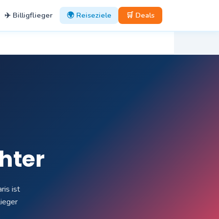
✈️ Billigflieger
🌍 Reiseziele
🛒 Deals
chter
is ist
lieger