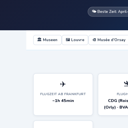
🌤️ Beste Zeit: April
🏛️ Museen
🖼️ Louvre
🎨 Musée d'Orsay
✈️

FLUGZEIT AB FRANKFURT
FLUG
~1h 45min
CDG (Rois
(Orly) · BV