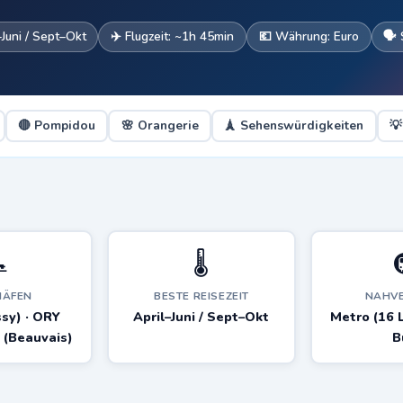
–Juni / Sept–Okt
✈️ Flugzeit: ~1h 45min
💶 Währung: Euro
🗣️
🔴 Pompidou
🌸 Orangerie
🗼 Sehenswürdigkeiten
💡

🌡️
HÄFEN
BESTE REISEZEIT
NAHV
sy) · ORY
April–Juni / Sept–Okt
Metro (16 L
A (Beauvais)
B