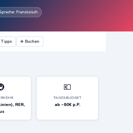
 Sprache: Französisch
 Tipps
✈️ Buchen
🚇
💶
ERKEHR
TAGESBUDGET
inien), RER,
ab ~80€ p.P.
us