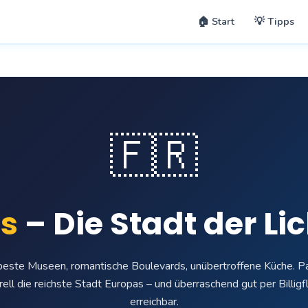
🏠 Start
💡 Tipps
🇫🇷
is
– Die Stadt der Li
este Museen, romantische Boulevards, unübertroffene Küche. Par
rell die reichste Stadt Europas – und überraschend gut per Billigf
erreichbar.