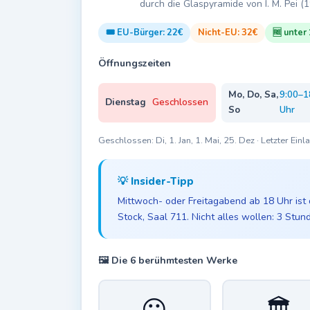
durch die Glaspyramide von I. M. Pei (
🎟️ EU-Bürger: 22€
Nicht-EU: 32€
🆓 unter
Öffnungszeiten
Mo, Do, Sa,
9:00–1
Dienstag
Geschlossen
So
Uhr
Geschlossen: Di, 1. Jan, 1. Mai, 25. Dez · Letzter E
💡 Insider-Tipp
Mittwoch- oder Freitagabend ab 18 Uhr ist 
Stock, Saal 711. Nicht alles wollen: 3 Stun
🖼️ Die 6 berühmtesten Werke