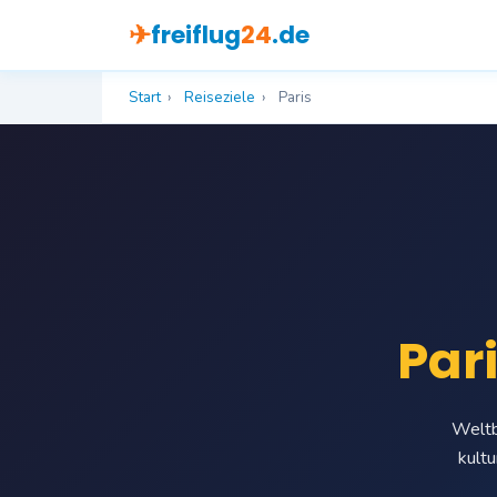
✈
freiflug
24
.de
Start
›
Reiseziele
›
Paris
Par
Weltb
kultu